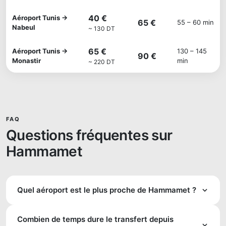
40 €
Aéroport Tunis →
65 €
55 – 60 min
Nabeul
~ 130 DT
65 €
Aéroport Tunis →
130 – 145
90 €
Monastir
min
~ 220 DT
FAQ
Questions fréquentes sur
Hammamet
Quel aéroport est le plus proche de Hammamet ?
L'aéroport d'Enfidha-Hammamet (TUN) est le plus proche,
Combien de temps dure le transfert depuis
à seulement 25 km. Il dessert principalement des vols