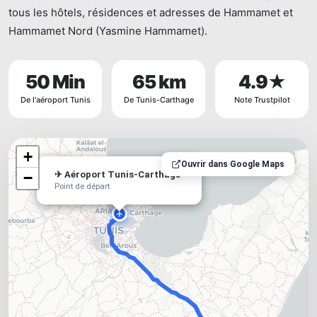
tous les hôtels, résidences et adresses de Hammamet et
Hammamet Nord (Yasmine Hammamet).
50 Min
65 km
4.9★
De l'aéroport Tunis
De Tunis-Carthage
Note Trustpilot
×
+
+
✈ Aéroport Tunis-
×
Ouvrir dans Google Maps
−
−
✈ Aéroport Tunis-Carthage
Carthage
Point de départ
Point de départ